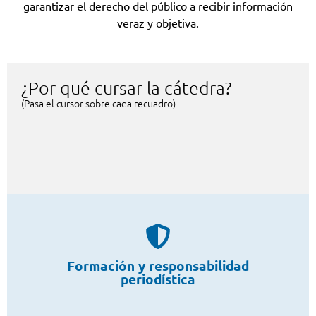
garantizar el derecho del público a recibir información
veraz y objetiva.
¿Por qué cursar la cátedra?
(Pasa el cursor sobre cada recuadro)
de desinformación.
del periodismo y la comunicación, esenciales en tiempos
Formación y responsabilidad
La cátedra ofrece una base sólida en los principios éticos
periodística