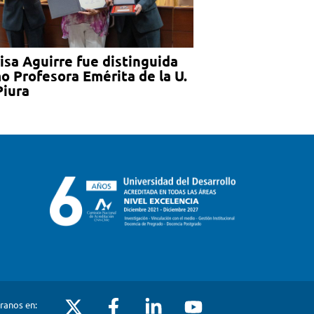
isa Aguirre fue distinguida
o Profesora Emérita de la U.
Piura
ranos en: