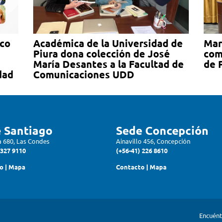
ico
Académica de la Universidad de
Mar
Piura dona colección de José
com
María Desantes a la Facultad de
de 
dad
Comunicaciones UDD
 Santiago
Sede Concepción
a 680, Las Condes
Ainavillo 456, Concepción
2327 9110
(+56-41) 226 8610
o
|
Mapa
Contacto
|
Mapa
Encuént