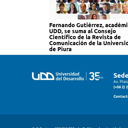
Fernando Gutiérrez, académ
UDD, se suma al Consejo
Científico de la Revista de
Comunicación de la Universi
de Piura
Sede
Av. Plaz
(+56 2) 
Contact